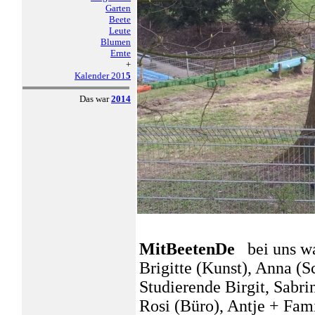
Garten
Beete
Leute
Blumen
Ernte
+
Kalender 201
5
Das war
2014
MitBeetenDe
bei uns w
Brigitte (Kunst), Anna (S
Studierende Birgit, Sabri
Rosi (Büro), Antje + Fami