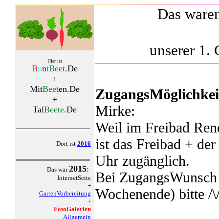
Das waren
unserer 1.
Hier ist
B
u
n
t
Beet
.De
+
Mit
Beet
en.De
ZugangsMöglichkei
+
Mirke:
Tal
Beete
.De
Weil im Freibad Ren
ist das Freibad + de
Dort ist
2016
Uhr zugänglich.
2015
:
Das war
Bei ZugangsWunsch 
InternetSeite
+
Wochenende) bitte /\/\ 
GartenVorbereitung
+
FotoGalerien
Allgemein